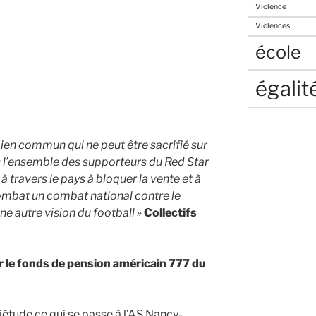
Violence
Violences
école
égalit
 bien commun qui ne peut être sacrifié sur
ns l’ensemble des supporteurs du Red Star
 travers le pays à bloquer la vente et à
combat un combat national contre le
ne autre vision du football »
C
ollectif
s
par le fonds de pension américain 777 du
étude ce qui se passe à l’AS Nancy-