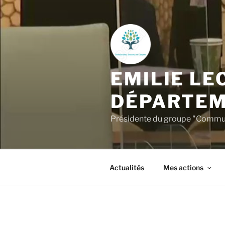
Aller
au
contenu
principal
EMILIE LE
DÉPARTEM
Présidente du groupe "Commun
Actualités
Mes actions