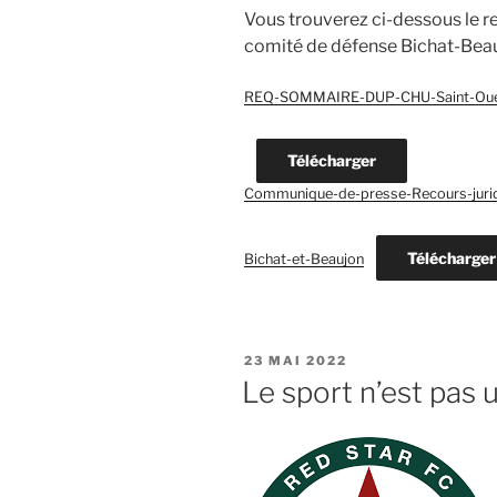
Vous trouverez ci-dessous le 
comité de défense Bichat-Bea
REQ-SOMMAIRE-DUP-CHU-Saint-Ouen
Télécharger
Communique-de-presse-Recours-jurid
Télécharger
Bichat-et-Beaujon
PUBLIÉ
23 MAI 2022
LE
Le sport n’est pas