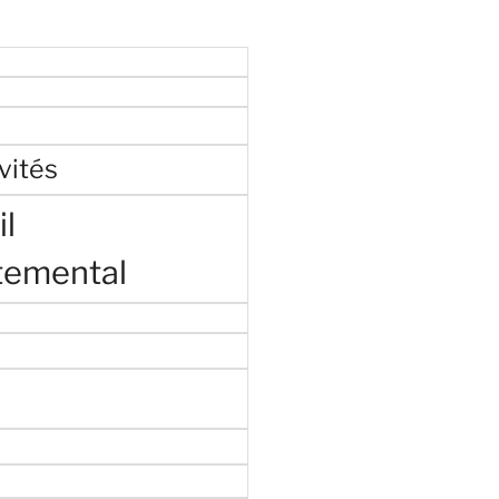
vités
l
temental