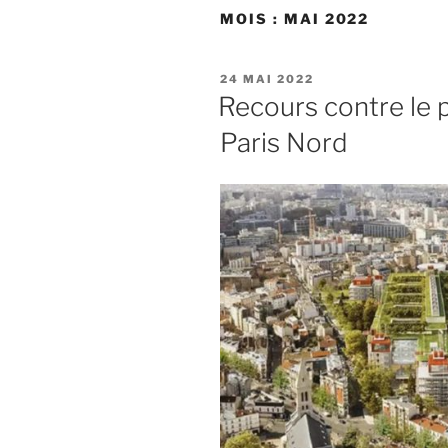
MOIS :
MAI 2022
PUBLIÉ
24 MAI 2022
LE
Recours contre le p
Paris Nord