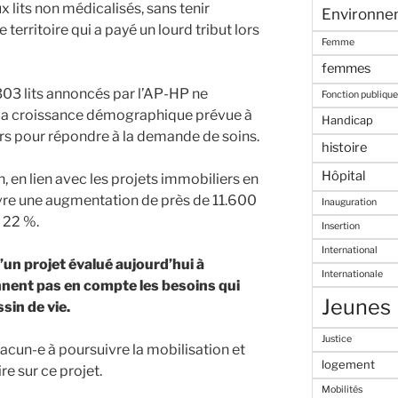
 lits non médicalisés, sans tenir
Environne
territoire qui a payé un lourd tribut lors
Femme
femmes
1303 lits annoncés par l’AP-HP ne
Fonction publique
e la croissance démographique prévue à
Handicap
rs pour répondre à la demande de soins.
histoire
Hôpital
n, en lien avec les projets immobiliers en
 vivre une augmentation de près de 11.600
Inauguration
t 22 %.
Insertion
International
un projet évalué aujourd’hui à
Internationale
ennent pas en compte les besoins qui
Jeunes
sin de vie.
Justice
cun-e à poursuivre la mobilisation et
logement
e sur ce projet.
Mobilités