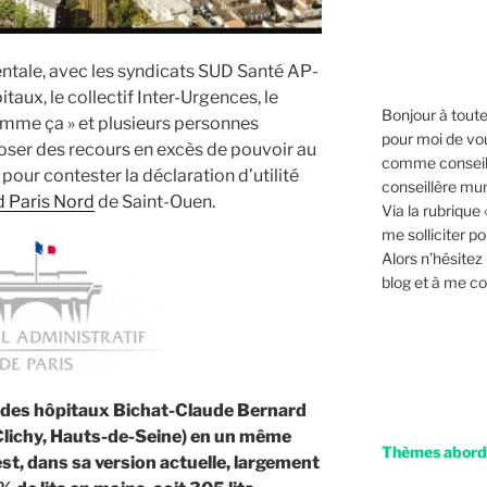
tale, avec les syndicats SUD Santé AP-
pitaux, le collectif Inter-Urgences, le
Bonjour à toutes
 comme ça » et plusieurs personnes
pour moi de vo
ser des recours en excès de pouvoir au
comme conseil
 pour contester la déclaration d’utilité
conseillère mun
d Paris Nord
de Saint-Ouen.
Via la rubrique
me solliciter p
Alors n’hésitez
blog et à me co
on des hôpitaux Bichat-Claude Bernard
(Clichy, Hauts-de-Seine) en un même
Thèmes abordé
st, dans sa version actuelle, largement