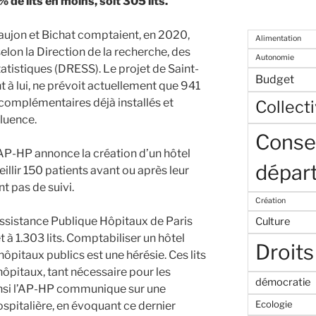
de lits en moins, soit 305 lits.
eaujon et Bichat comptaient, en 2020,
Alimentation
elon la Direction de la recherche, des
Autonomie
tatistiques (DRESS). Le projet de Saint-
Budget
 à lui, ne prévoit actuellement que 941
s complémentaires déjà installés et
Collecti
fluence.
Consei
l’AP-HP annonce la création d’un hôtel
dépar
illir 150 patients avant ou après leur
t pas de suivi.
Création
’ Assistance Publique Hôpitaux de Paris
Culture
 à 1.303 lits. Comptabiliser un hôtel
Droits
’hôpitaux publics est une hérésie. Ces lits
d’hôpitaux, tant nécessaire pour les
démocratie
Ainsi l’AP-HP communique sur une
Ecologie
spitalière, en évoquant ce dernier