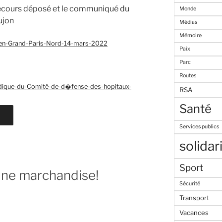
recours déposé et le communiqué du
Monde
ujon
Médias
Mémoire
-Grand-Paris-Nord-14-mars-2022
Paix
Parc
Routes
ique-du-Comité-de-d�fense-des-hopitaux-
RSA
Santé
Services publics
solidar
Sport
 une marchandise!
Sécurité
Transport
Vacances