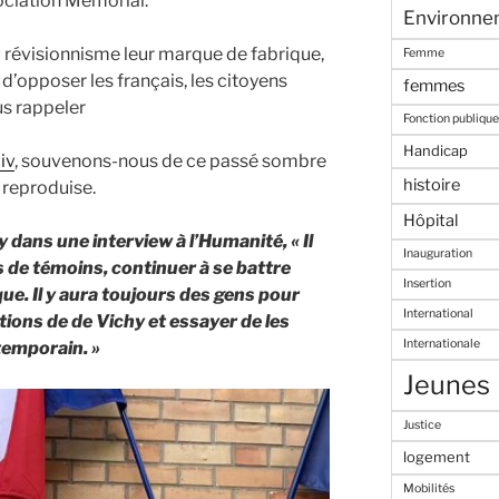
sociation Mémorial.
Environne
 révisionnisme leur marque de fabrique,
Femme
d’opposer les français, les citoyens
femmes
nous rappeler
Fonction publique
Handicap
iv
, souvenons-nous de ce passé sombre
histoire
 reproduise.
Hôpital
dans une interview à l’Humanité, « Il
Inauguration
lus de témoins, continuer à se battre
Insertion
que. Il y aura toujours des gens pour
International
ations de de Vichy et essayer de les
Internationale
temporain. »
Jeunes
Justice
logement
Mobilités