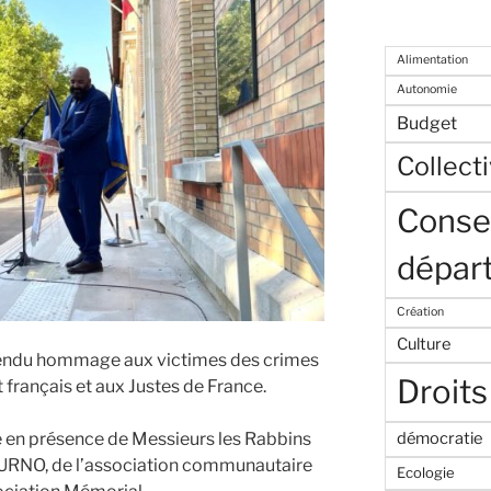
Alimentation
Autonomie
Budget
Collecti
Consei
dépar
Création
Culture
s rendu hommage aux victimes des crimes
Droits
t français et aux Justes de France.
e en présence de Messieurs les Rabbins
démocratie
RNO, de l’association communautaire
Ecologie