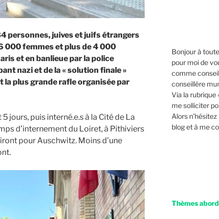
84 personnes, juives et juifs étrangers
 6 000 femmes et plus de 4 000
Bonjour à toutes
aris et en banlieue par la police
pour moi de vo
ant nazi et de la « solution finale »
comme conseil
t la plus grande rafle organisée par
conseillère mun
Via la rubrique
me solliciter p
Alors n’hésitez
 jours, puis interné.e.s à la Cité de La
blog et à me co
mps d’internement du Loiret, à Pithiviers
tiront pour Auschwitz. Moins d’une
nt.
Thèmes abordé