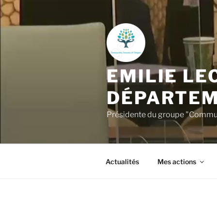
Aller
au
contenu
principal
EMILIE LE
DÉPARTEM
Présidente du groupe "Commun
Actualités
Mes actions