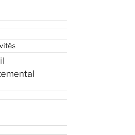
vités
l
temental