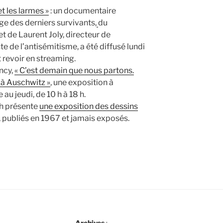
et les larmes »
: un documentaire
e des derniers survivants,
du
t de Laurent Joly, directeur de
e de l’antisémitisme, a été diffusé lundi
t revoir en streaming.
ncy,
« C’est demain que nous partons.
v à Auschwitz »
, une exposition à
au jeudi, de 10 h à 18 h.
ah présente
une exposition des dessins
, publiés en 1967 et jamais exposés.
Archives
: