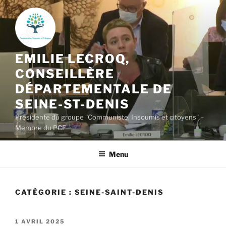
Aller
au
contenu
principal
EMILIE LECROQ,
CONSEILLÈRE
DÉPARTEMENTALE DE
SEINE-ST-DENIS
Présidente du groupe "Communiste, Insoumis et citoyens" –
Membre du PCF
Menu
CATÉGORIE :
SEINE-SAINT-DENIS
PUBLIÉ
1 AVRIL 2025