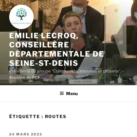
Aller
au
contenu
principal
EMILIE LECROQ,
CONSEILLÈRE
DÉPARTEMENTALE DE
SEINE-ST-DENIS
Présidente du groupe "Communiste, Insoumis et citoyens" –
Membre du PCF
Menu
ÉTIQUETTE :
ROUTES
PUBLIÉ
24 MARS 2023