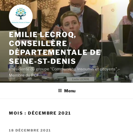
Aller
au
contenu
principal
EMILIE LECROQ,
CONSEILLÈRE
DÉPARTEMENTALE DE
SEINE-ST-DENIS
Présidente du groupe "Communiste, Insoumis et citoyens" –
Membre du PCF
Menu
MOIS :
DÉCEMBRE 2021
PUBLIÉ
18 DÉCEMBRE 2021