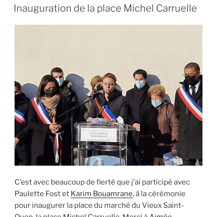
LE
Inauguration de la place Michel Carruelle
C’est avec beaucoup de fierté que j’ai participé avec
Paulette Fost et
Karim Bouamrane
, à la cérémonie
pour inaugurer la place du marché du Vieux Saint-
Ouen, la place Michel Carruelle. Merci à
Aimée