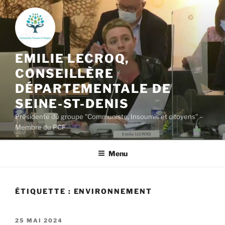
Aller
au
contenu
principal
EMILIE LECROQ,
CONSEILLÈRE
DÉPARTEMENTALE DE
SEINE-ST-DENIS
Présidente du groupe "Communiste, Insoumis et citoyens" –
Membre du PCF
Menu
ÉTIQUETTE :
ENVIRONNEMENT
PUBLIÉ
25 MAI 2024