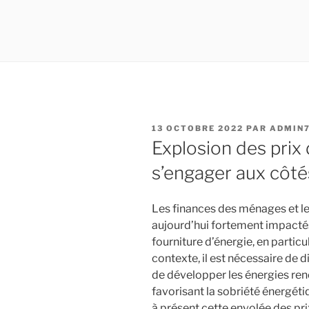
PUBLIÉ
13 OCTOBRE 2022
PAR
ADMIN
LE
Explosion des prix d
s’engager aux côtés
Les finances des ménages et le
aujourd’hui fortement impactés
fourniture d’énergie, en particuli
contexte, il est nécessaire de di
de développer les énergies ren
favorisant la sobriété énergét
à présent cette envolée des pri