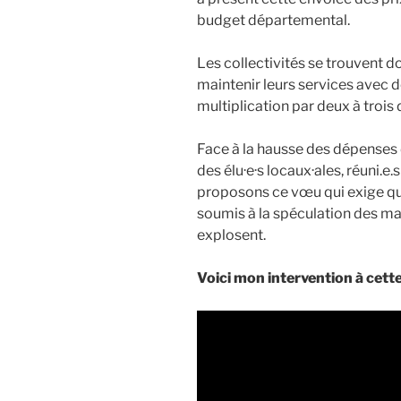
budget départemental.
Les collectivités se trouvent d
maintenir leurs services avec 
multiplication par deux à trois 
Face à la hausse des dépenses d
des élu·e·s locaux·ales, réuni.e
proposons ce vœu qui exige que 
soumis à la spéculation des mar
explosent.
Voici mon intervention à cette