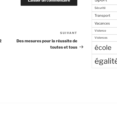
Sécurité
Transport
Vacances
Violence
SUIVANT
Article
Violences
suivant
2
Des mesures pour la réussite de
école
toutes et tous
égalit