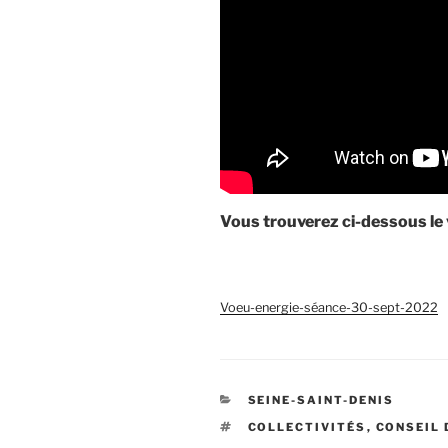
Vous trouverez ci-dessous le 
Voeu-energie-séance-30-sept-2022
CATÉGORIES
SEINE-SAINT-DENIS
ÉTIQUETTES
COLLECTIVITÉS
,
CONSEIL