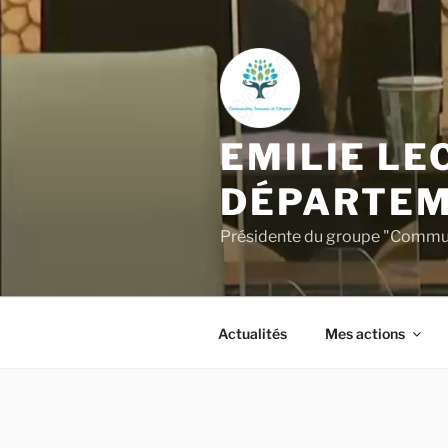
Aller
au
contenu
principal
EMILIE LE
DÉPARTEM
Présidente du groupe "Commun
Actualités
Mes actions