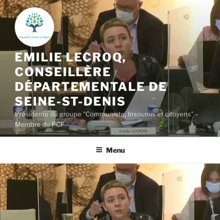
Aller
au
contenu
principal
EMILIE LECROQ,
CONSEILLÈRE
DÉPARTEMENTALE DE
SEINE-ST-DENIS
Présidente du groupe "Communiste, Insoumis et citoyens" –
Membre du PCF
Menu