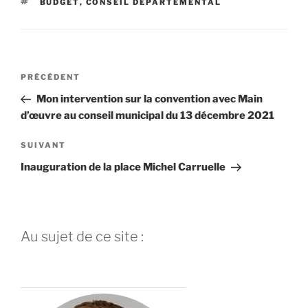
ÉTIQUETTES
BUDGET
,
CONSEIL DÉPARTEMENTAL
Navigation
Article
PRÉCÉDENT
de
précédent
Mon intervention sur la convention avec Main
l’article
d’œuvre au conseil municipal du 13 décembre 2021
Article
SUIVANT
suivant
Inauguration de la place Michel Carruelle
Au sujet de ce site :