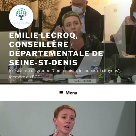
Aller
au
contenu
principal
EMILIE LECROQ,
CONSEILLÈRE
DÉPARTEMENTALE DE
SEINE-ST-DENIS
Présidente du groupe "Communiste, Insoumis et citoyens" –
Membre du PCF
Menu