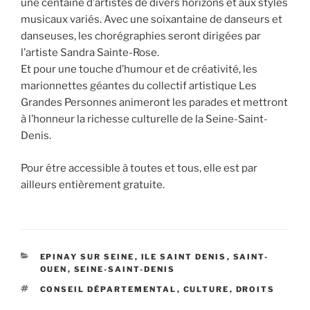
une centaine d’artistes de divers horizons et aux styles
musicaux variés. Avec une soixantaine de danseurs et
danseuses, les chorégraphies seront dirigées par
l’artiste Sandra Sainte-Rose.
Et pour une touche d’humour et de créativité, les
marionnettes géantes du collectif artistique Les
Grandes Personnes animeront les parades et mettront
à l’honneur la richesse culturelle de la Seine-Saint-
Denis.
Pour être accessible à toutes et tous, elle est par
ailleurs entièrement gratuite.
CATÉGORIES
EPINAY SUR SEINE
,
ILE SAINT DENIS
,
SAINT-
OUEN
,
SEINE-SAINT-DENIS
ÉTIQUETTES
CONSEIL DÉPARTEMENTAL
,
CULTURE
,
DROITS