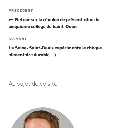
Navigation
Article
PRÉCÉDENT
de
précédent
Retour sur la réunion de présentation du
l’article
cinquième collège de Saint-Ouen
Article
SUIVANT
suivant
La Seine- Saint-Denis expérimente le chèque
alimentaire durable
Au sujet de ce site :