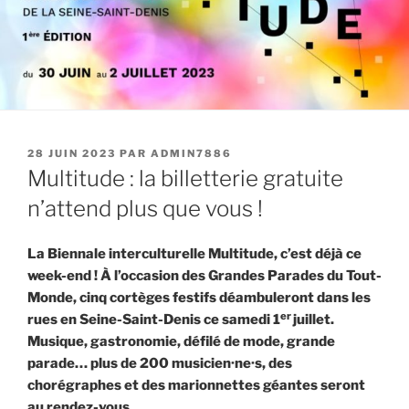
PUBLIÉ
28 JUIN 2023
PAR
ADMIN7886
LE
Multitude : la billetterie gratuite
n’attend plus que vous !
La Biennale interculturelle Multitude, c’est déjà ce
week-end ! À l’occasion des Grandes Parades du Tout-
Monde, cinq cortèges festifs déambuleront dans les
er
rues en Seine-Saint-Denis ce samedi 1
juillet.
Musique, gastronomie, défilé de mode, grande
parade… plus de 200 musicien·ne·s, des
chorégraphes et des marionnettes géantes seront
au rendez-vous.