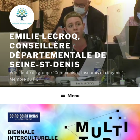
Aller
au
contenu
principal
EMILIE LECROQ,
CONSEILLÈRE
DÉPARTEMENTALE DE
SEINE-ST-DENIS
Présidente du groupe "Communiste, Insoumis et citoyens" –
Membre du PCF
Menu