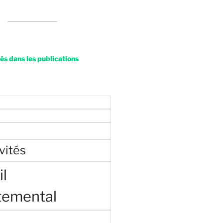
s dans les publications
vités
l
temental