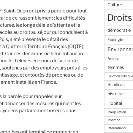
Culture
Saint-Ouen ont pris la parole pour tout
Droits
al de ce rassemblement : les difficultés
ures, les longs délais d’attente et le
démocratie
accès au droit au séjour qui conduisent à
Puis, a été présenté le détail des
Ecologie
 à Quitter le Territoire Français (OQTF),
Environne
. Car ces décisions ne tiennent aucun
Femme
nelle d’élèves en cours de scolarité,
femmes
, soutenus par des employeurs près à les
tissage, et entourés de proches ou de
Fonction publique
ement installés en France.
Handicap
histoire
is la parole pour rappeler leur
t dénoncer des mesures qui nient les
Hôpital
 lycéens parfaitement insérés dans
Inauguration
Insertion
International
semblées ont terminé ce moment en