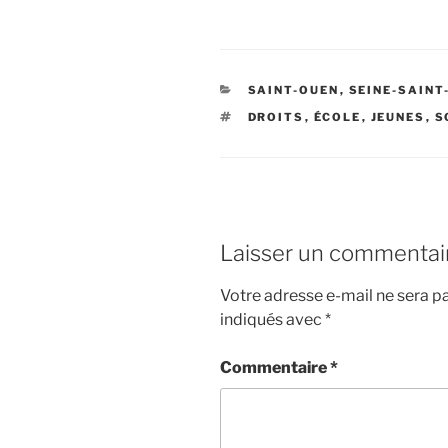
CATÉGORIES
SAINT-OUEN
,
SEINE-SAINT
ÉTIQUETTES
DROITS
,
ÉCOLE
,
JEUNES
,
S
Laisser un commentai
Votre adresse e-mail ne sera pa
indiqués avec
*
Commentaire
*