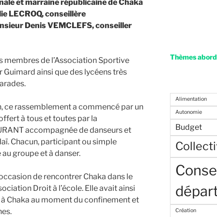
ale et marraine républicaine de Chaka
e LECROQ, conseillère
onsieur Denis VEMCLEFS, conseiller
Thèmes abordé
s membres de l’Association Sportive
r Guimard ainsi que des lycéens très
arades.
Alimentation
ion, ce rassemblement a commencé par un
Autonomie
ert à tous et toutes par la
Budget
URANT accompagnée de danseurs et
ï. Chacun, participant ou simple
Collecti
re au groupe et à danser.
Consei
’occasion de rencontrer Chaka dans le
dépar
ociation Droit à l’école. Elle avait ainsi
s à Chaka au moment du confinement et
hes.
Création