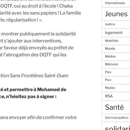
Internationale
 OQTF, oui au droit à l’école ! Chaka
Jeunes
rité avec les sans papiers ! La famille
, régularisation ! ».
Justice
logement
montrer publiquement la solidarité
nt s’ajouter aux interventions,
Mobilités
ur faveur déjà envoyés au préfet de
Monde
t l’abrogation des OQTF qui les
Médias
Mémoire
Paix
on Sans Frontières Saint-Ouen
Parc
Routes
ité et permettre à Mohamed de
e, n’hésitez pas à signer :
RSA
Santé
sera envoyer afin de confirmer votre
Services publics
solidar