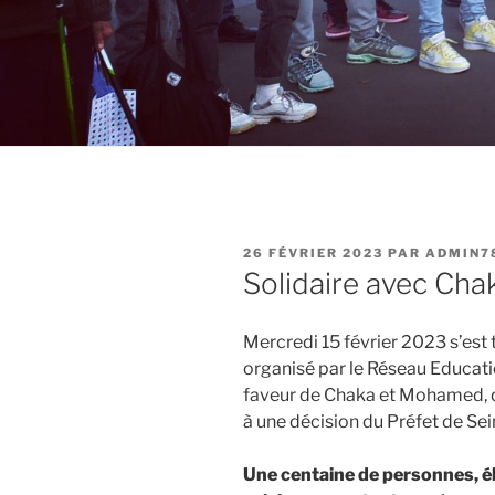
PUBLIÉ
26 FÉVRIER 2023
PAR
ADMIN7
LE
Solidaire avec Ch
Mercredi 15 février 2023 s’es
organisé par le Réseau Educat
faveur de Chaka et Mohamed, d
à une décision du Préfet de Se
Une centaine de personnes, él