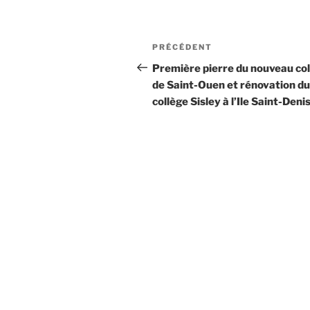
Navigation
Article
PRÉCÉDENT
de
précédent
Première pierre du nouveau co
de Saint-Ouen et rénovation du
l’article
collège Sisley à l’Ile Saint-Deni