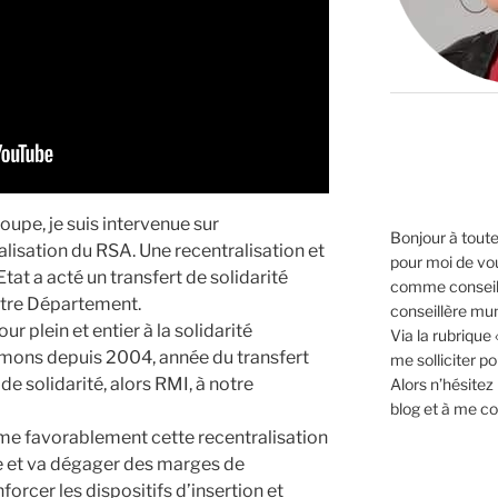
pe, je suis intervenue sur
Bonjour à toutes
alisation du RSA. Une recentralisation et
pour moi de vo
Etat a acté un transfert de solidarité
comme conseil
notre Département.
conseillère mun
ur plein et entier à la solidarité
Via la rubrique
mons depuis 2004, année du transfert
me solliciter p
de solidarité, alors RMI, à notre
Alors n’hésitez
blog et à me co
me favorablement cette recentralisation
ce et va dégager des marges de
rcer les dispositifs d’insertion et