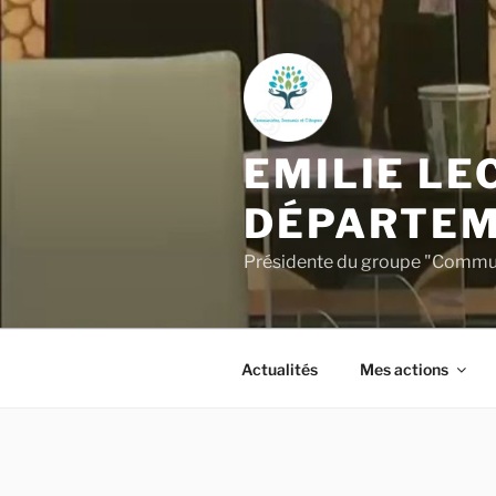
Aller
au
contenu
principal
EMILIE LE
DÉPARTEM
Présidente du groupe "Commun
Actualités
Mes actions